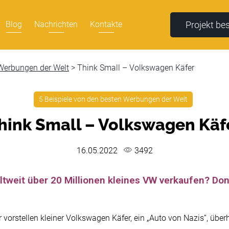
Projekt be
Blog
Nachrichten
Kontakte
 Werbungen der Welt
>
Think Small – Volkswagen Käfer
5 Beispiele von den besten Werbungen der Welt
hink Small – Volkswagen Käf
16.05.2022
3492
ltweit über 20 Millionen kleines VW verkaufen? Do
vorstellen kleiner Volkswagen Käfer, ein „Auto von Nazis“, über