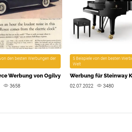
e von den besten Werbungen der
5 Beispiele von den besten Wer
Welt
yce Werbung von Ogilvy
Werbung für Steinway K
2
3658
02.07.2022
3480