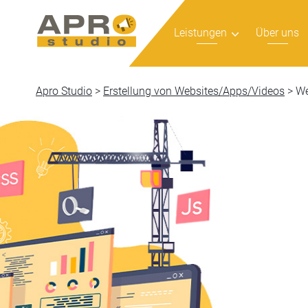
Leistungen
Über uns
Apro Studio
>
Erstellung von Websites/Apps/Videos
>
We