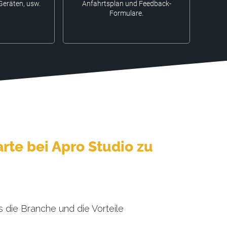
 Geräten, usw.
Anfahrtsplan und Feedback-
Formulare.
rte bei Apro Studio zu
s die Branche und die Vorteile