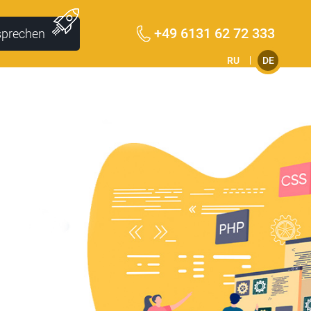
+49 6131 62 72 333
sprechen
RU
DE