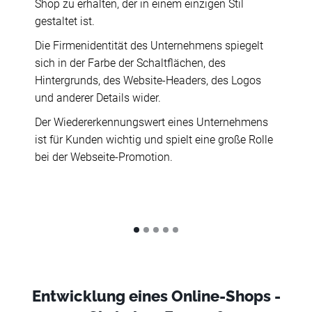
Shop zu erhalten, der in einem einzigen Stil
noch k
gestaltet ist.
beauftr
igenen
ies bei
Die Firmenidentität des Unternehmens spiegelt
Wir en
.
sich in der Farbe der Schaltflächen, des
Design
Hintergrunds, des Website-Headers, des Logos
Ausric
ndieren
und anderer Details wider.
Kunden
henden
Der Wiedererkennungswert eines Unternehmens
Kein L
ist für Kunden wichtig und spielt eine große Rolle
hin.
bei der Webseite-Promotion.
Entwicklung eines Online-Shops -