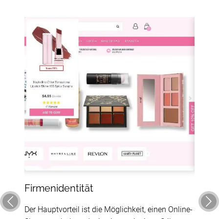
Firmenidentität
Desig
t auf
Der Hauptvorteil ist die Möglichkeit, einen Online-
Wenn S